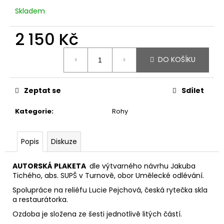
č
u
Skladem
j
e
2 150 Kč
m
Měrná
e
DO KOŠÍKU
cena:
VLASOVÁ
Zeptat se
Sdílet
SPONA
TEPANÝ
MĚSÍC
Kategorie
:
Rohy
1
400
Kč
Popis
Diskuze
AUTORSKÁ PLAKETA
dle výtvarného návrhu Jakuba
Tichého, abs. SUPŠ v Turnově, obor Umělecké odlévání.
Spolupráce na reliéfu Lucie Pejchová, česká rytečka skla
a restaurátorka.
Ozdoba je složena ze šesti jednotlivě litých částí.