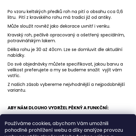
Po vzoru keltských předků roh na pití o obsahu cca 0,6
litru. Pití z kravského rohu má tradici již od antiky.
Může sloužit rovněž jako dekorace uvnitř i venku.
Kravský roh, pečlivě opracovaný a ošetřený speciálním,
potravinářským lakem.
Délka rohu je 30 až 40cm. Lze se domluvit dle aktuální
nabídky.
Do své objednávky můžete specifikovat, jakou barvu a
velikost preferujete a my se budeme snažit vyjít vám
vstříc.
Z našich zásob vybereme nejvhodnější a nejpodobnější
variantu.
ABY NÁM DLOUHO VYDRŽEL PĚKNÝ A FUNKČNÍ:
Rohy vyplachujeme vždy vlažnou či studenou vodou a
nepoužíváme na horké nápoje. Doporučuji ruční mytí a
Používáme cookies, abychom Vám umožnili
nepoužívat hrubé mycí prostředky.
pohodlné prohlížení webu a díky analýze provozu