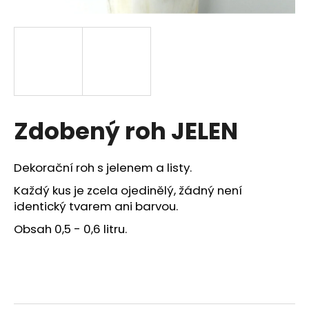
a
j
í
t
?
Zdobený roh JELEN
HLEDAT
Dekorační roh s jelenem a listy.
Každý kus je zcela ojedinělý, žádný není
identický tvarem ani barvou.
D
Obsah 0,5 - 0,6 litru.
o
p
o
r
u