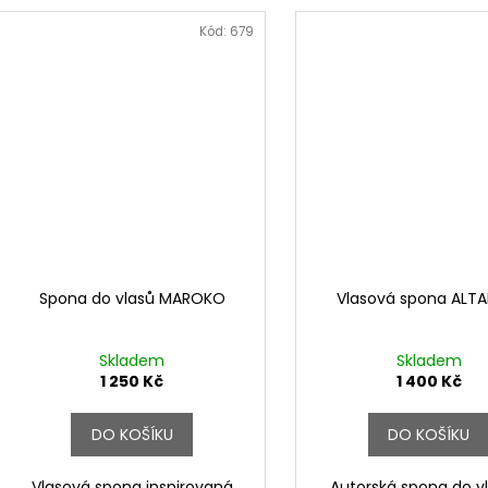
Kód:
679
Spona do vlasů MAROKO
Vlasová spona ALT
Skladem
Skladem
1 250 Kč
1 400 Kč
DO KOŠÍKU
DO KOŠÍKU
Vlasová spona inspirovaná
Autorská spona do v