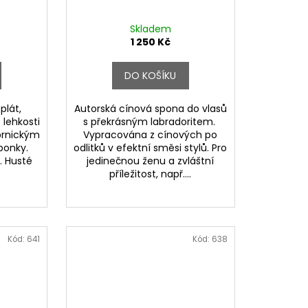
Skladem
1 250 Kč
DO KOŠÍKU
plát,
Autorská cínová spona do vlasů
 lehkosti
s překrásným labradoritem.
brnickým
Vypracována z cínových po
ponky.
odlitků v efektní směsi stylů. Pro
. Husté
jedinečnou ženu a zvláštní
.
příležitost, např....
Kód:
641
Kód:
638