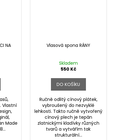
CI NA
Vlasová spona RÁNY
Skladem
550 Kč
DO KOŠÍKU
asů,
Ručně odlitý cínový plátek,
. Vlastní
vybroušený do nezvyklé
esign,
lehkosti. Takto ručně vytvořený
inál,
cínový plech je tepán
ván Made
zlatnickými kladívky různých
8...
tvarů a vytvářím tak
strukturální...