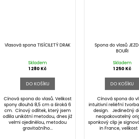
Vlasová spona TISÍCILETÝ DRAK
Spona do vlasů JEZD
BOUŘI
Skladem
Skladem
1 280 Kč
1 250 Kč
DO KOŠÍKU
DO KOŠÍKU
Cínová spona do vlasů. Velikost
Cínová spona do vl
spony dlouhá 8,5 cm a široká 6
intuitivní reliéfní tvorba
cm. Cínový odlitek, který jsem
design. Jedinečný d
odlila unikátní metodou, dnes již
neopakovatelný orig
velmi ojedinělou, metodou
sponkový clip je signo
gravitačního...
in France, velikost 