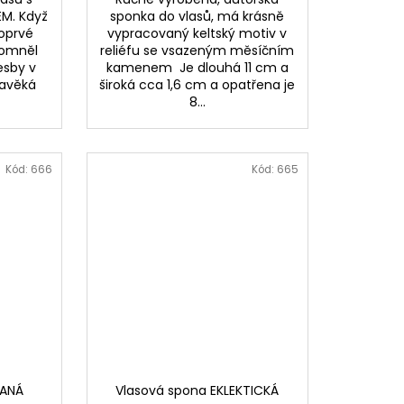
M. Když
sponka do vlasů, má krásně
oprvé
vypracovaný keltský motiv v
pomněl
reliéfu se vsazeným měsíčním
esby v
kamenem Je dlouhá 11 cm a
ravěká
široká cca 1,6 cm a opatřena je
8...
Kód:
666
Kód:
665
PANÁ
Vlasová spona EKLEKTICKÁ