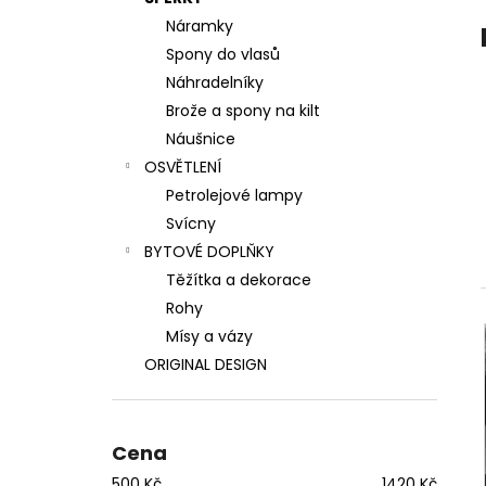
VLASOVÁ SPONA TEPANÝ MĚSÍC
p
Náramky
1 400 Kč
a
Spony do vlasů
n
Náhradelníky
e
Brože a spony na kilt
l
Náušnice
OSVĚTLENÍ
Petrolejové lampy
Svícny
BYTOVÉ DOPLŇKY
Těžítka a dekorace
Rohy
Mísy a vázy
ORIGINAL DESIGN
Cena
500
Kč
1420
Kč