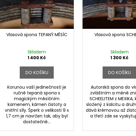
r
u
o
k
d
t
u
ů
k
Vlasová spona TEPANÝ MĚSÍC
Vlasová spona SCHE
t
ů
Skladem
Skladem
1 400 Kč
1 300 Kč
DO KOŠÍKU
DO KOŠÍKU
Korunou vaší jedinečnosti je
Autorská spona do vl
ručně tepaná spona s
zvláštním a méně 
magickým měsíčním
SCHEELITEM z MEXIKA,
kamenem, kámen čistoty a
složený z kalcitu a druh
vnitřní síly. Šperk o velikosti 9 x
dává krémovou až zlat
1,7 cm je navržen tak, aby byl
a třetí zde se vyskytují
dostatečně...