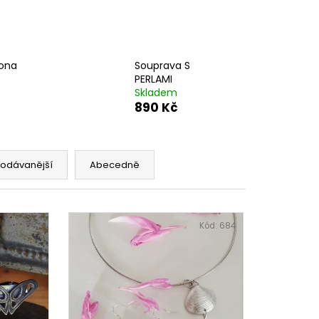
 SCHEELIT
pona
Souprava S
PERLAMI
Skladem
890 Kč
rodávanější
Abecedně
Kód:
687
Kód:
684