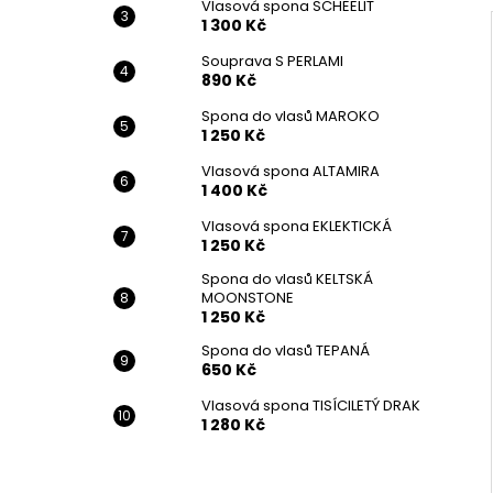
Vlasová spona SCHEELIT
1 300 Kč
Souprava S PERLAMI
890 Kč
Spona do vlasů MAROKO
1 250 Kč
Vlasová spona ALTAMIRA
1 400 Kč
Vlasová spona EKLEKTICKÁ
1 250 Kč
Spona do vlasů KELTSKÁ
MOONSTONE
1 250 Kč
Spona do vlasů TEPANÁ
650 Kč
Vlasová spona TISÍCILETÝ DRAK
1 280 Kč