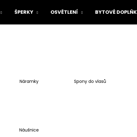
ŠPERKY
OSVĚTLENÍ
BYTOVÉ DOPLŇK
Co potřebujete najít?
HLEDAT
Náramky
Spony do vlasů
Doporučujeme
Náušnice