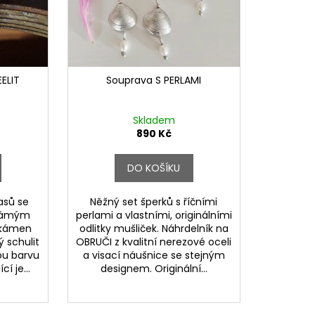
ELIT
Souprava S PERLAMI
Skladem
890 Kč
DO KOŠÍKU
asů se
Něžný set šperků s říčními
známým
perlami a vlastními, originálními
 kámen
odlitky mušliček. Náhrdelník na
ý schulit
OBRUČI z kvalitní nerezové oceli
ou barvu
a visací náušnice se stejným
cí je...
designem. Originální...