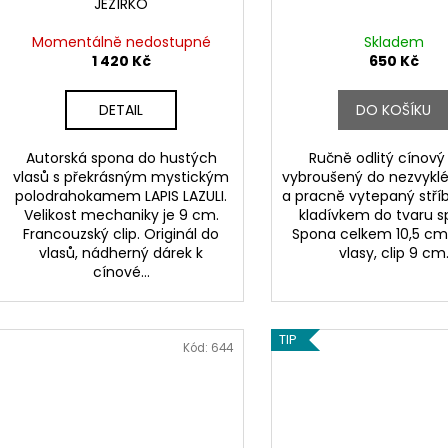
JEZÍRKO
Momentálně nedostupné
Skladem
1 420 Kč
650 Kč
DETAIL
DO KOŠÍKU
Autorská spona do hustých
Ručně odlitý cínový 
vlasů s překrásným mystickým
vybroušený do nezvyklé
polodrahokamem LAPIS LAZULI.
a pracně vytepaný stří
Velikost mechaniky je 9 cm.
kladívkem do tvaru s
Francouzský clip. Originál do
Spona celkem 10,5 cm
vlasů, nádherný dárek k
vlasy, clip 9 cm
cínové...
TIP
Kód:
644