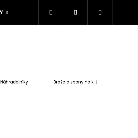
Hledat
Přihlášení
Nákupní
Y
ORIGINAL DESIGN
Obchodní podmínky
košík
Náhradelníky
Brože a spony na kilt
Následující