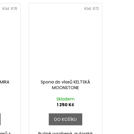
Kód:
676
Kód:
672
AMIRA
Spona do vlasů KELTSKÁ
MOONSTONE
Skladem
1 250 Kč
DO KOŠÍKU
lasů s
Ručně vyrobená, autorská