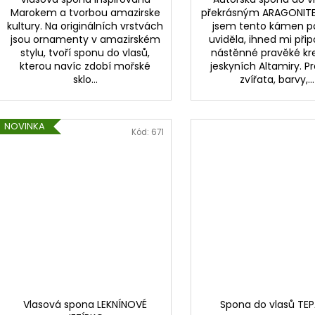
Marokem a tvorbou amazirske
překrásným ARAGONITE
kultury. Na originálních vrstvách
jsem tento kámen p
jsou ornamenty v amazirském
uviděla, ihned mi při
stylu, tvoří sponu do vlasů,
nástěnné pravěké kr
kterou navíc zdobí mořské
jeskyních Altamiry. P
sklo...
zvířata, barvy,...
NOVINKA
Kód:
671
Vlasová spona LEKNÍNOVÉ
Spona do vlasů TE