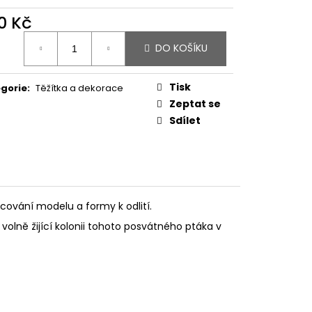
 SCHEELIT
0 Kč
ná
DO KOŠÍKU
:
Tisk
gorie
:
Těžítka a dekorace
Zeptat se
Sdílet
racování modelu a formy k odlití.
í volně žijící kolonii tohoto posvátného ptáka v