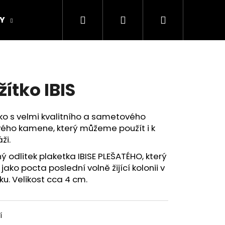
Hledat
Přihlášení
Nákupní
Y
ORIGINAL DESIGN
Obchodní podmínky
košík
žítko IBIS
ko s velmi kvalitního a sametového
vého kamene, který můžeme použít i k
ži.
ý odlitek plaketka IBISE PLEŠATÉHO, který
l jako pocta poslední volně žijící kolonii v
u. Velikost cca 4 cm.
Následující
í