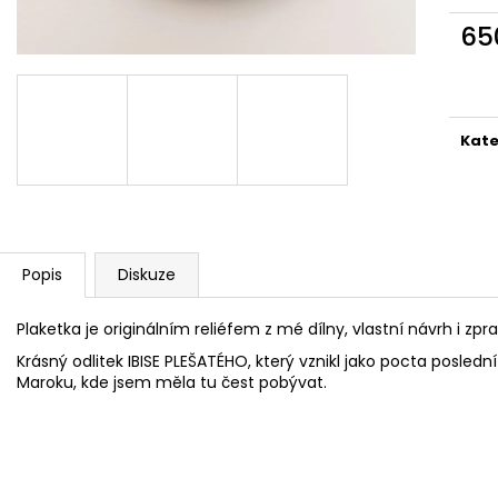
VLASOVÁ SPONA LEKNÍNOVÉ JEZÍRKO
VLASOVÁ SPONA
65
1 420 Kč
1 300 Kč
Měr
cena
Kate
Popis
Diskuze
Plaketka je originálním reliéfem z mé dílny, vlastní návrh i zp
Krásný odlitek IBISE PLEŠATÉHO, který vznikl jako pocta posledn
Maroku, kde jsem měla tu čest pobývat.