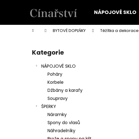
K
Přejít
na
o
NÁPOJOVÉ SKLO
obsah
Zpět
Zpět
š
do
do
í
Domů
BYTOVÉ DOPLŇKY
Těžítka a dekorace
k
obchodu
obchodu
P
o
Kategorie
Přeskočit
s
kategorie
t
NÁPOJOVÉ SKLO
r
Poháry
a
Korbele
n
Džbány a karafy
n
Soupravy
í
ŠPERKY
p
Náramky
a
Spony do vlasů
n
Náhradelníky
e
Brože a spony na kilt