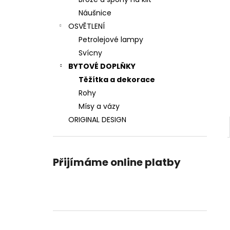
VLASOVÁ SPONA TEPANÝ MĚSÍC
l
Náušnice
1 400 Kč
OSVĚTLENÍ
Petrolejové lampy
Svícny
BYTOVÉ DOPLŇKY
Těžítka a dekorace
Rohy
Mísy a vázy
ORIGINAL DESIGN
Přijímáme online platby