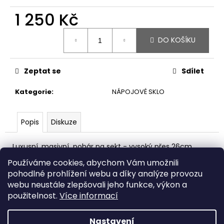
č
u
1 250 Kč
j
Měrná
e
DO KOŠÍKU
cena:
m
e
Zeptat se
Sdílet
VLASOVÁ
Kategorie
:
NÁPOJOVÉ SKLO
SPONA
SCHEELIT
1
Popis
Diskuze
300
Kč
Luxusní, masivní pohár na sekt - vysoký přes 26cm.
Foukaný kalich v lesní zelené barvě, zdobený jemným,
Používáme cookies, abychom Vám umožnili
optickým vzorem, je vlepený kvalitním dvousložkovým
pohodlné prohlížení webu a díky analýze provozu
lepidlem. Doporučuji ruční mytí.
webu neustále zlepšovali jeho funkce, výkon a
Práce skláře Václava Vlasáka z Bělčic.
použitelnost.
Více informací
Cena za jeden kus.
Nastavení