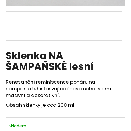
a
j
í
t
?
Sklenka NA
ŠAMPAŇSKÉ lesní
HLEDAT
Renesanční reminiscence poháru na
šampaňské, historizující cínová noha, velmi
D
masivní a dekorativní.
o
Obsah sklenky je cca 200 ml.
p
o
r
u
Skladem