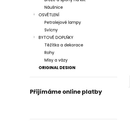
VLASOVÁ SPONA TEPANÝ MĚSÍC
l
Náušnice
1 400 Kč
OSVĚTLENÍ
Petrolejové lampy
Svícny
BYTOVÉ DOPLŇKY
Těžítka a dekorace
Rohy
Mísy a vázy
ORIGINAL DESIGN
Přijímáme online platby