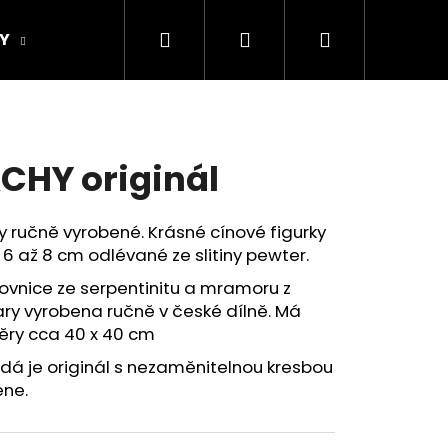
Hledat
Přihlášení
Nákupní
Y
ORIGINAL DESIGN
Obchodní podmínky
košík
CHY originál
 ručně vyrobené. Krásné cínové figurky
 6 až 8 cm odlévané ze slitiny pewter.
ovnice ze serpentinitu a mramoru z
ry vyrobena ručně v české dílně. Má
ěry cca 40 x 40 cm
dá je originál s nezaměnitelnou kresbou
Následující
ne.