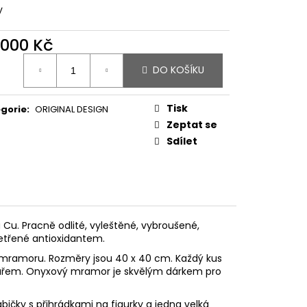
 SCHEELIT
y
 000 Kč
ná
DO KOŠÍKU
:
Tisk
gorie
:
ORIGINAL DESIGN
Zeptat se
Sdílet
Cu. Pracně odlité, vyleštěné, vybroušené,
etřené antioxidantem.
 mramoru. Rozměry jsou 40 x 40 cm. Každý kus
nářem. Onyxový mramor je skvělým dárkem pro
bičky s přihrádkami na figurky a jedna velká