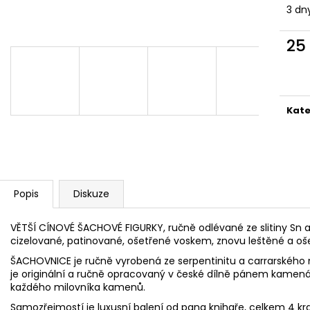
VLASOVÁ SPONA LEKNÍNOVÉ JEZÍRKO
VLASOVÁ SPONA
3 dn
1 420 Kč
1 300 Kč
25
Měr
cena
Kate
Popis
Diskuze
VĚTŠÍ CÍNOVÉ ŠACHOVÉ FIGURKY, ručně odlévané ze slitiny Sn a 
cizelované, patinované, ošetřené voskem, znovu leštěné a oš
ŠACHOVNICE je ručně vyrobená ze serpentinitu a carrarského
je originální a ručně opracovaný v české dílně pánem kame
každého milovníka kamenů.
Samozřejmostí je luxusní balení od pana knihaře, celkem 4 kra