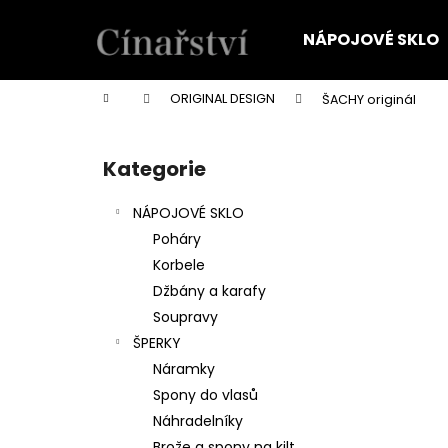
K
Přejít
na
o
NÁPOJOVÉ SKLO
obsah
Zpět
Zpět
š
do
do
í
Domů
ORIGINAL DESIGN
ŠACHY originál
k
obchodu
obchodu
P
o
Kategorie
Přeskočit
s
kategorie
t
NÁPOJOVÉ SKLO
r
Poháry
a
Korbele
n
Džbány a karafy
n
Soupravy
í
ŠPERKY
p
Náramky
a
Spony do vlasů
n
Náhradelníky
e
Brože a spony na kilt