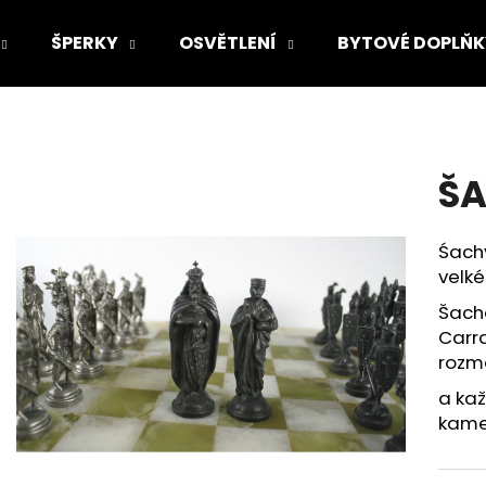
ŠPERKY
OSVĚTLENÍ
BYTOVÉ DOPLŇK
Co potřebujete najít?
ŠA
HLEDAT
Śachy
velké
Doporučujeme
Šach
Carra
rozm
a kaž
kame