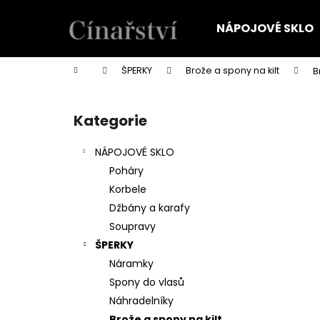
K
Přejít
na
o
NÁPOJOVÉ SKLO
obsah
Zpět
Zpět
š
do
do
í
Domů
ŠPERKY
Brože a spony na kilt
B
k
obchodu
obchodu
P
o
Kategorie
Přeskočit
s
kategorie
t
NÁPOJOVÉ SKLO
r
Poháry
a
Korbele
n
Džbány a karafy
n
Soupravy
í
ŠPERKY
p
Náramky
a
Spony do vlasů
n
Náhradelníky
e
Brože a spony na kilt