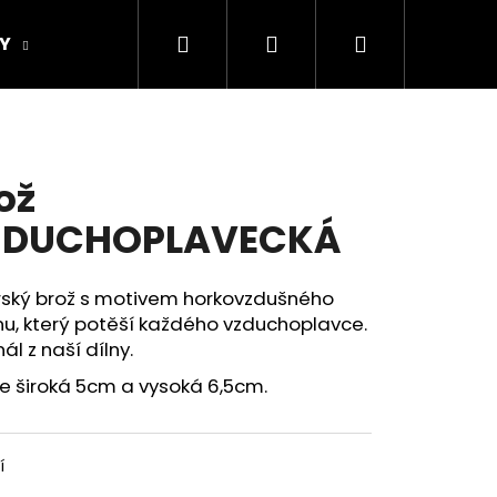
Hledat
Přihlášení
Nákupní
Y
ORIGINAL DESIGN
Obchodní podmínky
košík
ož
ZDUCHOPLAVECKÁ
rský brož s motivem horkovzdušného
u, který potěší každého vzduchoplavce.
nál z naší dílny.
je široká 5cm a vysoká 6,5cm.
Následující
í