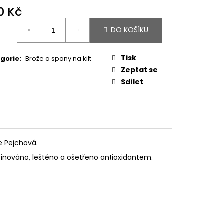
 SCHEELIT
0 Kč
ná
DO KOŠÍKU
:
Tisk
gorie
:
Brože a spony na kilt
Zeptat se
Sdílet
e Pejchová.
atinováno, leštěno a ošetřeno antioxidantem.