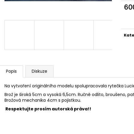
VLASOVÁ SPONA LEKNÍNOVÉ JEZÍRKO
VLASOVÁ SPONA
60
1 420 Kč
1 300 Kč
Měr
cena
Kate
Popis
Diskuze
Na vytvoření originálního modelu spolupracovala rytečka Luci
Brož je široká 5cm a vysoká 6,5cm. Ručně odlito, broušeno, p
Brožová mechanika 4cm s pojistkou.
R
espektujte prosím autorská práva!!