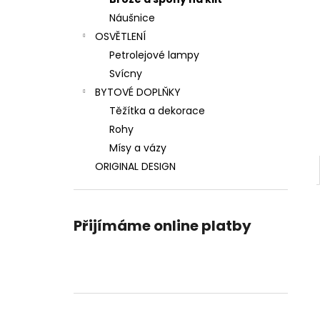
VLASOVÁ SPONA TEPANÝ MĚSÍC
l
Náušnice
1 400 Kč
OSVĚTLENÍ
Petrolejové lampy
Svícny
BYTOVÉ DOPLŇKY
Těžítka a dekorace
Rohy
Mísy a vázy
ORIGINAL DESIGN
Přijímáme online platby